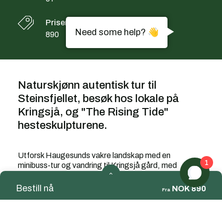
Priser fra
Need some help? 👋
890
Naturskjønn autentisk tur til
Steinsfjellet, besøk hos lokale på
Kringsjå, og "The Rising Tide"
hesteskulpturene.
Utforsk Haugesunds vakre landskap med en
1
minibuss-tur og vandring til Kringsjå gård, med
panoramautsikt, lokal historie og en smakfull godbit.
Bli med lokalbefolkningen! Utforsk skjønnheten i
nordisk natur og kultur med oss! Legg ut på en
sjarmerende vandring til den idylliske Kringsjå gård,
hvor du får spektakulær panoramautsikt over